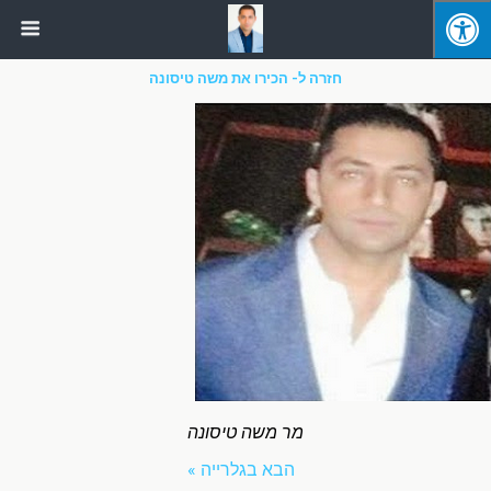
חזרה ל- הכירו את משה טיסונה
מר משה טיסונה
הבא בגלרייה »