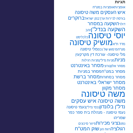
תגיות
אופציות
אופציות במט"ח
איש העסקים משה טיסונה
ברוקרים
בורסה לניירות ערך
בנק ישראל
השקעה במסחר
דולר
השקעה בנדל"ן
זהב
יוסי טיסונה
כלכליסט
מושיק טיסונה
מדד ת"א
מלי טיסונה
מט"ח
מימוש של נכס
מלי טיסונה- עורכת דין מקרקעין
מניות
מניות נדל"ן
מניות רגילות
מסחר באינטרנט
מסחר אלקטרוני
מסחר במט"ח
מסחר במניות
מסחר ברשת
מסחר בסחורות
מסחר ישראלי באינטרנט
מסחר מקוון
משה טיסונה
משה טיסונה איש עסקים
נדל"ן בלונדון
נעמי טיסונה
נכסי נדל"ן
נעמי טיסונה - מנהלת בית ספר כפר
שמריהו
נציגי מכירות
נפט
פיזור סיכונים
שוק המט"ח
רגולציה
רווח הון.