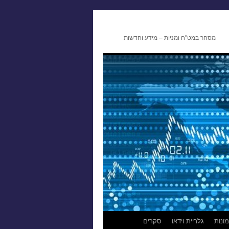
מסחר במט"ח ומניות – מידע וחדשות
ונות
גלריית וידאו
סקרים