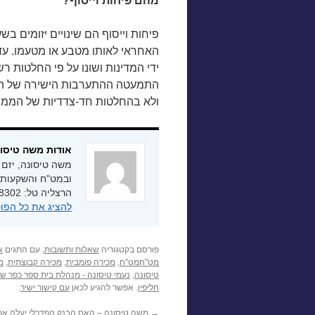
מהם פיחות וייסוף?
פיחות וייסוף הם שינויים יזומים ב
התמעטה ההתערבות הישירה של המדי
ולא בהחלטות חד-צדדיות של הממש
אודות משה טיסו
משה טיסונה, יזם 
הרצליה טל: 03-7558302
להציג את כל הפו
פורסם בקטגוריה
שאלות ותשובות
, עם התגים
א
מט"חמט"ח
,
מכירה פומבית
,
מכירה קבוצתית
,
מ
טיסונה
,
נעמי טיסונה - מנהלת בית ספר כפר שמ
חליפין
. אפשר להגיע לכאן
עם קישור ישיר
.
→
משה טיסונה – האם הבנק הפדרלי יעלה את