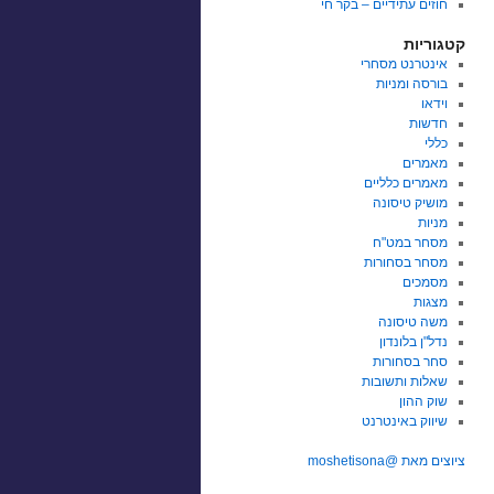
חוזים עתידיים – בקר חי
קטגוריות
אינטרנט מסחרי
בורסה ומניות
וידאו
חדשות
כללי
מאמרים
מאמרים כלליים
מושיק טיסונה
מניות
מסחר במט"ח
מסחר בסחורות
מסמכים
מצגות
משה טיסונה
נדל"ן בלונדון
סחר בסחורות
שאלות ותשובות
שוק ההון
שיווק באינטרנט
ציוצים מאת @moshetisona