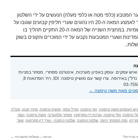
שער המטבע (כלפי מטה או כלפי מעלה) הנעשים על ידי השלטון
האחראי לאותו מטבע או מטעמו. עד לאמצע המאה ה-20 היו נהוגים שערי חליפין קבועים שגובו על
ידי המדינות ושונו על פי החלטות רשמיות. במחצית השנייה של המאה ה-20 התקיים תהליך בו
נות ושערי המטבעות נקבעו על ידי המוכרים והקונים בשוק
לות..
נה
ואיש עסקים. עוסק באפיון מערכות, אינטרנט מסחרי, מסחר במניות
ובמט"ח והשקעות נדל"ן באירופה. צרו קשר עם מושיק טיסונה: IDI, רח' הסדנאות 8,
סטים מאת משה טיסונה‏
←
יש העסקים משה טיסונה
,
יוסי טיסונה
,
מודל עסקי
,
מושיק טיסונה
,
מחיר קבוע
,
מט"ח
,
לי טיסונה
,
מלי טיסונה- עורכת דין מקרקעין
,
מסחר אלקטרוני
,
משה טיסונה
,
נעמי
ריהו
,
נפח המסחר היומי
,
שלמה טיסונה
,
שלמה טיסונה - עורך דין מקרקעין
,
שער
 הריבית?
מניות – שאלות ותשובות
←