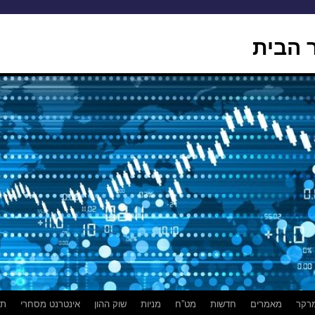
 הבית
רקר
מאמרים
חדשות
מט”ח
מניות
שוק ההון
אינטרנט מסחרי
תמ