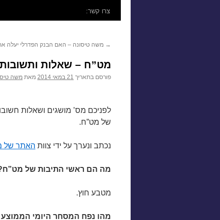
לתוכן
צרו קשר:
→
משה טיסונה – האם הבנק הפדרלי יעלה את
מט”ח – שאלות ותשובות
פורסם בתאריך
21 במאי 2014
מאת
משה טיסו
לפניכם מס’ מושגים ושאלות חשוב
של מט”ח.
נכתב ונערך על ידי צוות
האתר של מ
מה הם ראשי התיבות של מט”ח?
מטבע חוץ.
מהו נפח המסחר היומי הממוצע