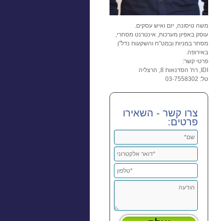
משה טיסונה, יזם ואיש עסקים.
עוסק באפיון מערכות, אינטרנט מסחרי,
מסחר במניות ובמט"ח והשקעות נדל"ן
באירופה.
פרטי קשר:
IDI, רח' הסדנאות 8, הרצליה
טל: 03-7558302
צרו קשר - השאירו
פרטים: