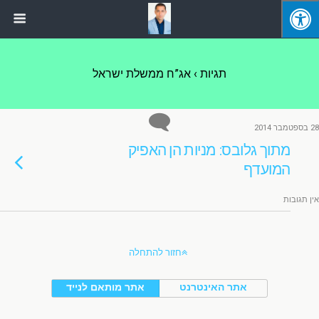
תגיות › אג”ח ממשלת ישראל
28 בספטמבר 2014
מתוך גלובס: מניות הן האפיק
המועדף
אין תגובות
חזור להתחלה
אתר האינטרנט
אתר מותאם לנייד