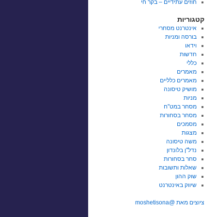
חוזים עתידיים – בקר חי
קטגוריות
אינטרנט מסחרי
בורסה ומניות
וידאו
חדשות
כללי
מאמרים
מאמרים כלליים
מושיק טיסונה
מניות
מסחר במט"ח
מסחר בסחורות
מסמכים
מצגות
משה טיסונה
נדל"ן בלונדון
סחר בסחורות
שאלות ותשובות
שוק ההון
שיווק באינטרנט
ציוצים מאת @moshetisona