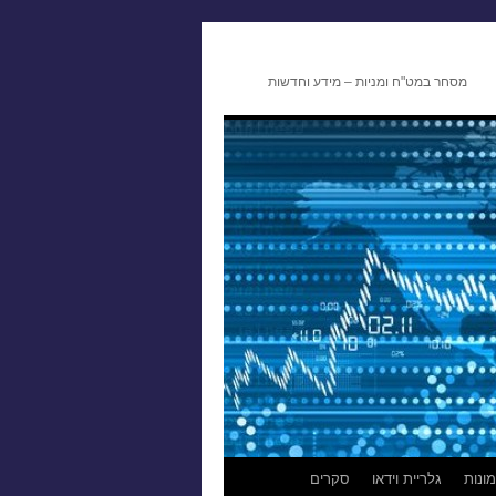
מסחר במט"ח ומניות – מידע וחדשות
ונות
גלריית וידאו
סקרים