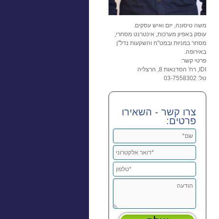
משה טיסונה, יזם ואיש עסקים.
עוסק באפיון מערכות, אינטרנט מסחרי,
מסחר במניות ובמט"ח והשקעות נדל"ן
באירופה.
פרטי קשר:
IDI, רח' הסדנאות 8, הרצליה
טל: 03-7558302
צרו קשר - השאירו
פרטים: