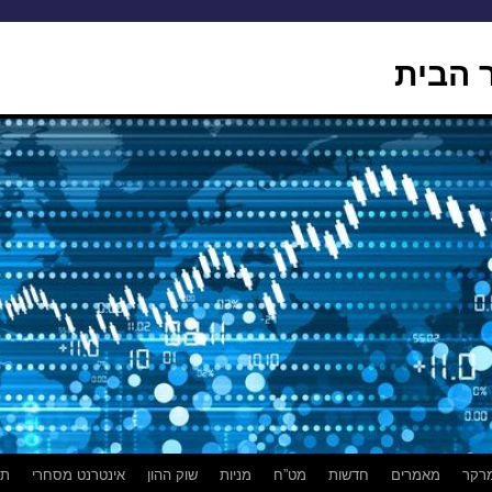
 הבית
רקר
מאמרים
חדשות
מט”ח
מניות
שוק ההון
אינטרנט מסחרי
תמ