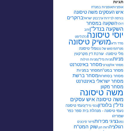
תגיות
אופציות
אופציות במט"ח
איש העסקים משה טיסונה
ברוקרים
בורסה לניירות ערך
בנק ישראל
השקעה במסחר
דולר
השקעה בנדל"ן
זהב
יוסי טיסונה
כלכליסט
מושיק טיסונה
מדד ת"א
מלי טיסונה
מט"ח
מימוש של נכס
מלי טיסונה- עורכת דין מקרקעין
מניות
מניות נדל"ן
מניות רגילות
מסחר באינטרנט
מסחר אלקטרוני
מסחר במט"ח
מסחר במניות
מסחר ברשת
מסחר בסחורות
מסחר ישראלי באינטרנט
מסחר מקוון
משה טיסונה
משה טיסונה איש עסקים
נדל"ן בלונדון
נעמי טיסונה
נכסי נדל"ן
נעמי טיסונה - מנהלת בית ספר כפר
שמריהו
נציגי מכירות
נפט
פיזור סיכונים
שוק המט"ח
רגולציה
רווח הון.