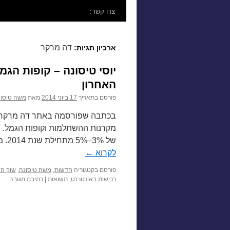
לתוכן
צרו קשר:
דה מרקר
ארכיון תגיות:
האחרון
פורסם בתאריך
17 ביוני 2014
מאת
משה טיסונ
בכתבה שפורסמה באתר דה מרקר פ
מקרנות ההשתלמות וקופות הגמל. ת
של 3%–5% מתחילת שנת 2014. מאת: משה טיסונה – צוות האתר משה טיסונה מציין …
לקרוא
←
פורסם בקטגוריה
חדשות
,
משה טיסונה
,
שוק הה
רכישות באינטרנט
,
תשואות
|
כתיבת תגובה