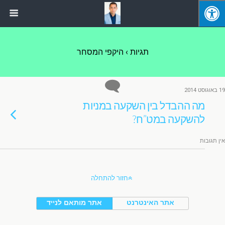
תגיות › היקפי המסחר
19 באוגוסט 2014
מה ההבדל בין השקעה במניות
להשקעה במט”ח?
אין תגובות
חזור להתחלה
אתר האינטרנט
אתר מותאם לנייד