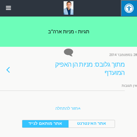
תגיות › מניות ארה”ב
28 בספטמבר 2014
מתוך גלובס: מניות הן האפיק
המועדף
אין תגובות
חזור להתחלה
אתר האינטרנט
אתר מותאם לנייד