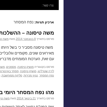
לתוכן
צרו קשר:
נפח המסחר
ארכיון תגיות:
משה טיסונה – ההשלכות 
פורסם בתאריך
8 בנובמבר 2014
מאת
משה טי
משה טיסונה מסביר כי בשל היותו
מאירועים שונים, מקומיים וגלובליי
עם זאת, הערכות המומחים מדברים 
פורסם בקטגוריה
מושיק טיסונה
,
מסמכים
,
משה 
לירה שטרלינג
,
מושיק טיסונה
,
מסחר באינטרנט
נפח המסחר
,
נציגי מכירות
,
סליקה ממוחשבת
,
ר
מהו נפח המסחר היומי ב
פורסם בתאריך
21 בינואר 2014
מאת
משה טיס
שוק המט”ח נחשב לאחד השווקים הפי