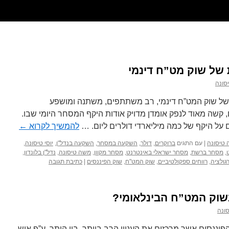
של שוק מט”ח דינמי
סונה
 של שוק המט”ח דינמי, רב משתתפים, משתנה ומושפע
ם, קשה מאוד לנפק אומדן מדויק אודות היקף המסחר היומי שבו.
על היקף של כמה מיליארדי דולרים ליום. …
להמשיך לקרוא
←
טיסונה
|
עם התגים
ברוקרים
,
דולר
,
השקעה במסחר
,
השקעה בנדל"ן
,
יוסי טיסונה
,
,
מסחר ברשת
,
מסחר ישראלי באינטרנט
,
מסחר מקוון
,
משה טיסונה
,
נדל"ן בלונדון
,
גולציה
,
רווחים ספקולטיביים
,
שוק המט"ח
,
שוק הפיננסים
|
כתיבת תגובה
שוק המט”ח הבינלאומי?
ונה
ננסים אשר מרכזים את העניין הרב ביותר. בין היתר, ע”פ איש