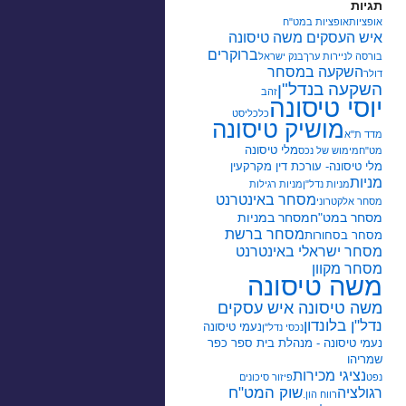
תגיות
אופציות
אופציות במט"ח
איש העסקים משה טיסונה
ברוקרים
בורסה לניירות ערך
בנק ישראל
השקעה במסחר
דולר
השקעה בנדל"ן
זהב
יוסי טיסונה
כלכליסט
מושיק טיסונה
מדד ת"א
מלי טיסונה
מט"ח
מימוש של נכס
מלי טיסונה- עורכת דין מקרקעין
מניות
מניות נדל"ן
מניות רגילות
מסחר באינטרנט
מסחר אלקטרוני
מסחר במט"ח
מסחר במניות
מסחר ברשת
מסחר בסחורות
מסחר ישראלי באינטרנט
מסחר מקוון
משה טיסונה
משה טיסונה איש עסקים
נדל"ן בלונדון
נעמי טיסונה
נכסי נדל"ן
נעמי טיסונה - מנהלת בית ספר כפר
שמריהו
נציגי מכירות
נפט
פיזור סיכונים
שוק המט"ח
רגולציה
רווח הון.