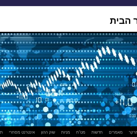
 הבית
רקר
מאמרים
חדשות
מט”ח
מניות
שוק ההון
אינטרנט מסחרי
תמ