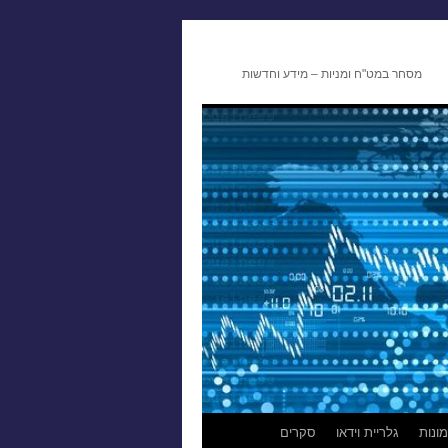
מסחר במט"ח ומניות – מידע וחדשות
ונות
גלריית וידאו
סקרים