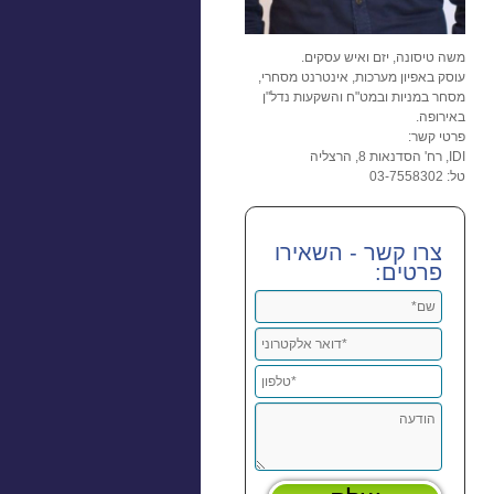
משה טיסונה, יזם ואיש עסקים.
עוסק באפיון מערכות, אינטרנט מסחרי,
מסחר במניות ובמט"ח והשקעות נדל"ן
באירופה.
פרטי קשר:
IDI, רח' הסדנאות 8, הרצליה
טל: 03-7558302
צרו קשר - השאירו
פרטים: