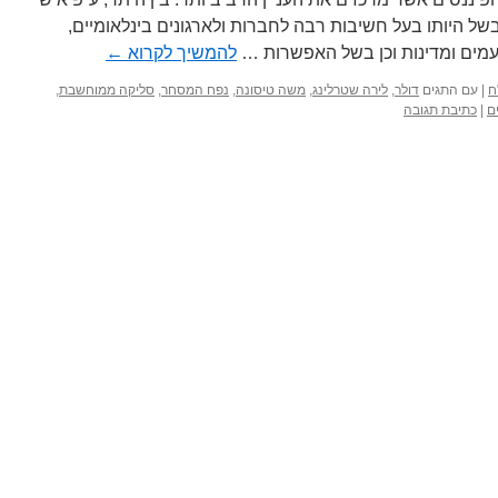
ל היותו בעל חשיבות רבה לחברות ולארגונים בינלאומיים,
עמים ומדינות וכן בשל האפשרות …
להמשיך לקרוא
←
ח
|
עם התגים
דולר
,
לירה שטרלינג
,
משה טיסונה
,
נפח המסחר
,
סליקה ממוחשבת
,
ם
|
כתיבת תגובה