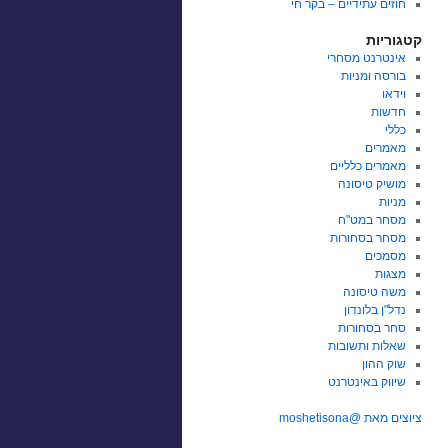
חוזים עתידיים – בקר חי
קטגוריות
אינטרנט מסחרי
בורסה ומניות
וידאו
חדשות
כללי
מאמרים
מאמרים כלליים
מושיק טיסונה
מניות
מסחר במט"ח
מסחר בסחורות
מסמכים
מצגות
משה טיסונה
נדל"ן בלונדון
סחר בסחורות
שאלות ותשובות
שוק ההון
שיווק באינטרנט
ציוצים מאת @moshetisona