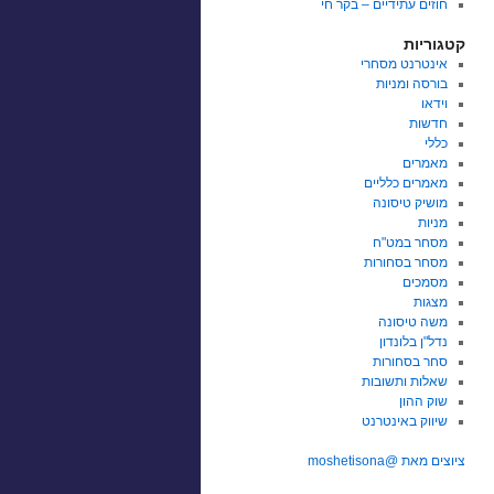
חוזים עתידיים – בקר חי
קטגוריות
אינטרנט מסחרי
בורסה ומניות
וידאו
חדשות
כללי
מאמרים
מאמרים כלליים
מושיק טיסונה
מניות
מסחר במט"ח
מסחר בסחורות
מסמכים
מצגות
משה טיסונה
נדל"ן בלונדון
סחר בסחורות
שאלות ותשובות
שוק ההון
שיווק באינטרנט
ציוצים מאת @moshetisona