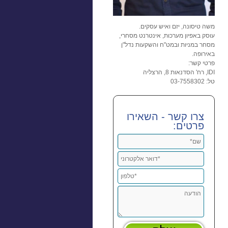
משה טיסונה, יזם ואיש עסקים.
עוסק באפיון מערכות, אינטרנט מסחרי,
מסחר במניות ובמט"ח והשקעות נדל"ן
באירופה.
פרטי קשר:
IDI, רח' הסדנאות 8, הרצליה
טל: 03-7558302
צרו קשר - השאירו
פרטים: