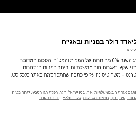
יסונה
בנק ישראל מחליט להסתכן ולהשקיע השנה 8% מהיתרות של המניות והמט”ח. הסכום המדובר
ולר ומרביתו יושקע באגרות חוב ממשלתיות והיתר במניות הנסחרות
נטרנט – משה טיסונה על פי כתבה שהתפרסמה באתר כלכליסט,
תגים
אגרות חוב ממשלתיות
,
אירו
,
בנק ישראל
,
דולר
,
הפקת הגז הטבעי
,
יתרות מט"ח
,
גבוהה
,
סיכון נמוך
,
פוזיציות מטבעיות
,
שער החליפין
|
כתיבת תגובה