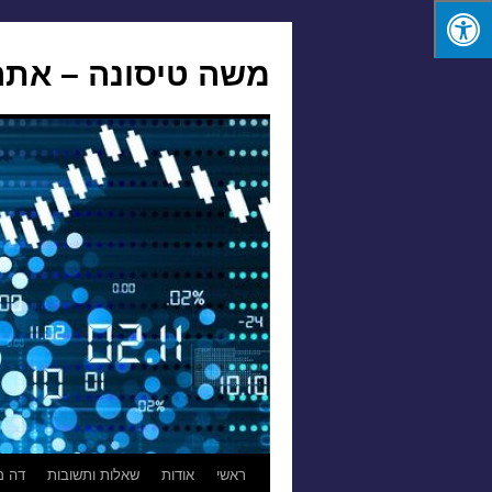
משה טיסונה – אתר
לדלג
ראשי
אודות
שאלות ותשובות
דה מ