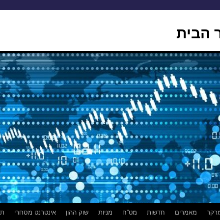
 הבית
רקר
מאמרים
חדשות
מט”ח
מניות
שוק ההון
אינטרנט מסחרי
תמ