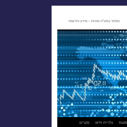
מסחר במט"ח ומניות – מידע וחדשות
ונות
גלריית וידאו
סקרים