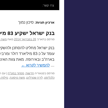
לתוכן
צרו קשר:
סיכון נמוך
ארכיון תגיות:
בנק ישראל ישקיע 83 מיליארד דולר במניות ובאג”ח
פורסם בתאריך
26 בפברואר 2014
מאת
משה ט
עומד על כ-83 מיליארד ד
בארה”ב ובאירופה. מאת צוות האי
…
להמשיך לקרוא
←
פורסם בקטגוריה
חדשות
,
מסחר במט"ח
|
עם ה
כלכליסט
,
לירה שטרלינג
,
משה טיסונה
,
נזילות 