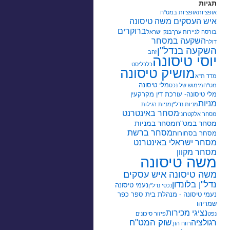
תגיות
אופציות
אופציות במט"ח
איש העסקים משה טיסונה
ברוקרים
בורסה לניירות ערך
בנק ישראל
השקעה במסחר
דולר
השקעה בנדל"ן
זהב
יוסי טיסונה
כלכליסט
מושיק טיסונה
מדד ת"א
מלי טיסונה
מט"ח
מימוש של נכס
מלי טיסונה- עורכת דין מקרקעין
מניות
מניות נדל"ן
מניות רגילות
מסחר באינטרנט
מסחר אלקטרוני
מסחר במט"ח
מסחר במניות
מסחר ברשת
מסחר בסחורות
מסחר ישראלי באינטרנט
מסחר מקוון
משה טיסונה
משה טיסונה איש עסקים
נדל"ן בלונדון
נעמי טיסונה
נכסי נדל"ן
נעמי טיסונה - מנהלת בית ספר כפר
שמריהו
נציגי מכירות
נפט
פיזור סיכונים
שוק המט"ח
רגולציה
רווח הון.