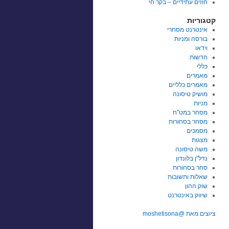
חוזים עתידיים – בקר חי
קטגוריות
אינטרנט מסחרי
בורסה ומניות
וידאו
חדשות
כללי
מאמרים
מאמרים כלליים
מושיק טיסונה
מניות
מסחר במט"ח
מסחר בסחורות
מסמכים
מצגות
משה טיסונה
נדל"ן בלונדון
סחר בסחורות
שאלות ותשובות
שוק ההון
שיווק באינטרנט
ציוצים מאת @moshetisona