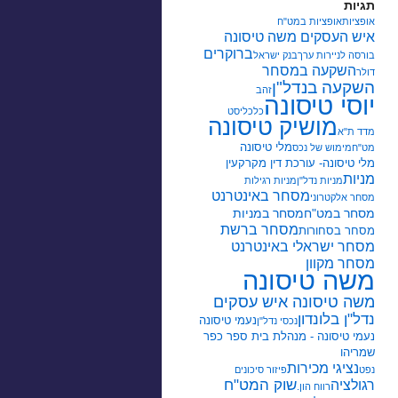
תגיות
אופציות
אופציות במט"ח
איש העסקים משה טיסונה
ברוקרים
בורסה לניירות ערך
בנק ישראל
השקעה במסחר
דולר
השקעה בנדל"ן
זהב
יוסי טיסונה
כלכליסט
מושיק טיסונה
מדד ת"א
מלי טיסונה
מט"ח
מימוש של נכס
מלי טיסונה- עורכת דין מקרקעין
מניות
מניות נדל"ן
מניות רגילות
מסחר באינטרנט
מסחר אלקטרוני
מסחר במט"ח
מסחר במניות
מסחר ברשת
מסחר בסחורות
מסחר ישראלי באינטרנט
מסחר מקוון
משה טיסונה
משה טיסונה איש עסקים
נדל"ן בלונדון
נעמי טיסונה
נכסי נדל"ן
נעמי טיסונה - מנהלת בית ספר כפר
שמריהו
נציגי מכירות
נפט
פיזור סיכונים
שוק המט"ח
רגולציה
רווח הון.