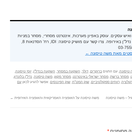
נה
ואיש עסקים. עוסק באפיון מערכות, אינטרנט מסחרי, מסחר במניות
ובמט"ח והשקעות נדל"ן באירופה. צרו קשר עם מושיק טיסונה: IDI, רח' הסדנאות 8,
סטים מאת משה טיסונה‏
←
טיסונה
, עם התגים
ברוקרים
,
דולר
,
השקעה במסחר
,
השקעה בנדל"ן
,
יוסי טיסונה
,
,
מסחר ברשת
,
מסחר ישראלי באינטרנט
,
מסחר מקוון
,
משה טיסונה
,
נדל"ן בלונדון
,
גולציה
,
רווחים ספקולטיביים
,
שוק המט"ח
,
שוק הפיננסים
. אפשר להגיע לכאן
עם
גיל – משה טיסונה
משה טיסונה על האופציה האמריקאית והאופציה האירופית
←
ה מסומנים
*