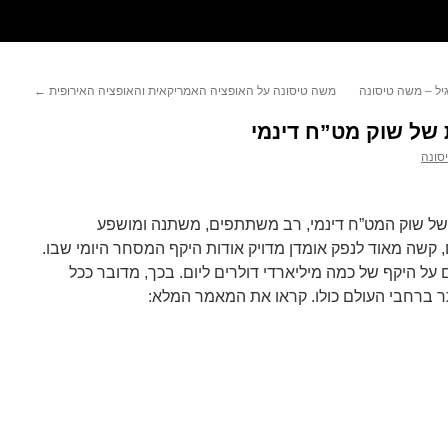
גיל – משה טיסונה
משה טיסונה על האופציה האמריקאית והאופציה האירופית
←
של שוק מט”ח דינמי
סונה
 של שוק המט”ח דינמי, רב משתתפים, משתנה ומושפע
ם, קשה מאוד לנפק אומדן מדויק אודות היקף המסחר היומי שבו.
ל היקף של כמה מיליארדי דולרים ליום. בכך, מדובר ככל
ר ברחבי העולם כולו. קראו את המאמר המלא: