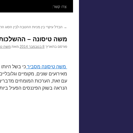
לתוכן
צרו קשר:
→
הבדל עיקרי בין מניות ההטבה לבין הסוג הר
משה טיסונה – ההשלכות 
פורסם בתאריך
8 בנובמבר 2014
מאת
משה טי
משה טיסונה מסביר
כי בשל היותו
מאירועים שונים, מקומיים וגלובליי
עם זאת, הערכות המומחים מדברים ע
הנראה בשוק הפיננסים הפעיל ביות