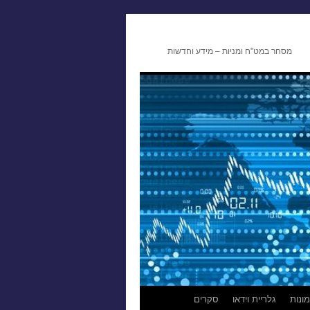
מסחר במט"ח ומניות – מידע וחדשות
ונות
גלריית וידאו
סקרים