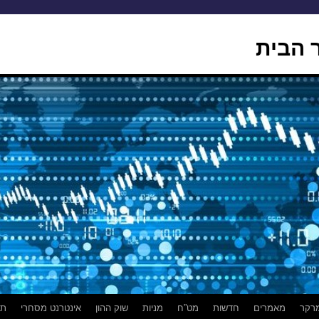
 הבית
רקר
מאמרים
חדשות
מט”ח
מניות
שוק ההון
אינטרנט מסחרי
תמ