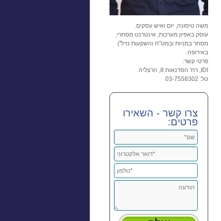
משה טיסונה, יזם ואיש עסקים.
עוסק באפיון מערכות, אינטרנט מסחרי,
מסחר במניות ובמט"ח והשקעות נדל"ן
באירופה.
פרטי קשר:
IDI, רח' הסדנאות 8, הרצליה
טל: 03-7558302
צרו קשר - השאירו
פרטים: