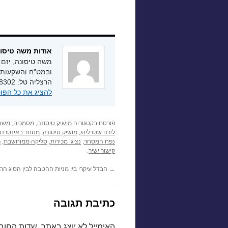
אודות משה טיסו
משה טיסונה, יזם 
הרצליה טל: 03-7558302
להציג את כל הפו
פורסם בקטגוריה
מושיק טיסונה
,
מסמכים
,
משה 
לירה שטרלינג
,
מושיק טיסונה
,
מסחר באינטרנט
נפח המסחר
,
נציגי מכירות
,
סליקה ממוחשבת
,
ר
קישור ישיר
.
→
הבדל עיקרי בין מניות ההטבה לבין הסוג הר
כתיבת תגובה
האימייל לא יוצג באתר.
שדות החוב