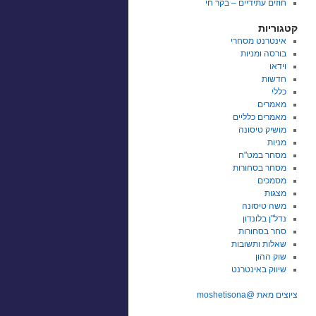
חוזים עתידיים – בקר חי
קטגוריות
אינטרנט מסחרי
בורסה ומניות
וידאו
חדשות
כללי
מאמרים
מאמרים כלליים
מושיק טיסונה
מניות
מסחר במט"ח
מסחר בסחורות
מסמכים
מצגות
משה טיסונה
נדל"ן בלונדון
סחר בסחורות
שאלות ותשובות
שוק ההון
שיווק באינטרנט
ציוצים מאת @moshetisona