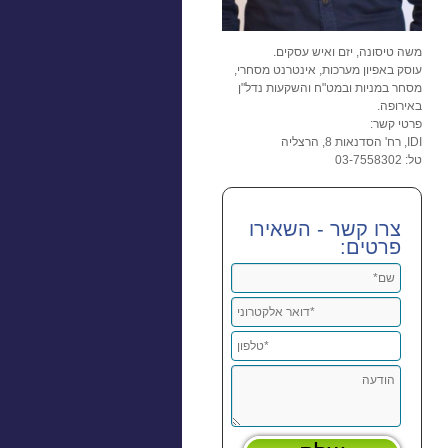
משה טיסונה, יזם ואיש עסקים.
עוסק באפיון מערכות, אינטרנט מסחרי,
מסחר במניות ובמט"ח והשקעות נדל"ן
באירופה.
פרטי קשר:
IDI, רח' הסדנאות 8, הרצליה
טל: 03-7558302
צרו קשר - השאירו
פרטים: