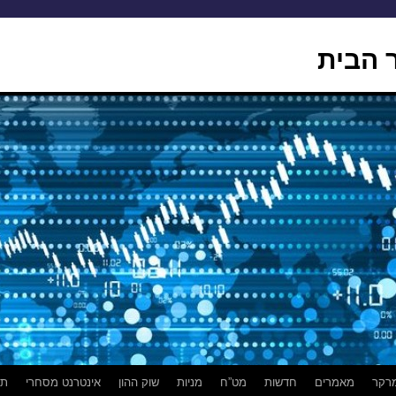
 הבית
רקר
מאמרים
חדשות
מט”ח
מניות
שוק ההון
אינטרנט מסחרי
תמ