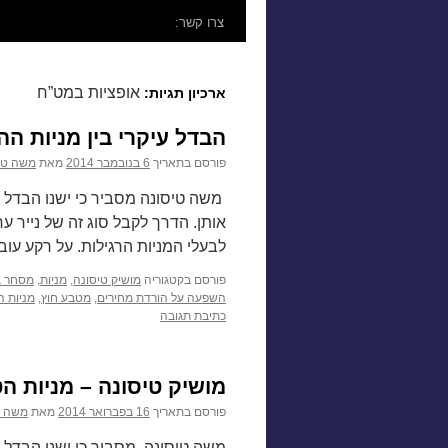
לתוכן
צרו קשר:
אופציות במט”ח
ארכיון תגיות:
הבדל עיקרי בין מניות הה
פורסם בתאריך
6 בנובמבר 2014
מאת
משה טי
משה טיסונה מסביר כי ישנו הבדל עי
אותן. הדרך לקבל סוג זה של נייר
לבעלי המניות הרגילות. על רקע עו
פורסם בקטגוריה
מושיק טיסונה
,
מניות
,
מסחר ב
השפעה על הורדת מחירים
,
מטבע חוץ
,
מניות 
כתיבת תגובה
מושיק טיסונה – מניות הט
פורסם בתאריך
16 בפברואר 2014
מאת
משה ט
משה טיסונה, מסביר כי ישנו הבדל ע