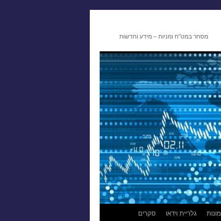
מסחר במט"ח ומניות – מידע וחדשות
ונות
גלריית וידאו
סקרים