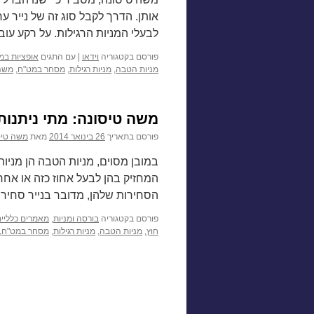
אותן. הדרך לקבל סוג זה של נייר
לבעלי המניות הרגילות. על רקע עו
פורסם בקטגוריה
וידאו
|
עם התגים
אופציות במ
מניות הטבה
,
מניות רגילות
,
מסחר במט"ח
,
משה 
משה טיסונה: מתי ניתנות
פורסם בתאריך
26 בינואר 2014
מאת
משה טיס
במובן מסוים, מניות הטבה הן מניו
המחזיק בהן לבעל אחוז כזה או אח
הסחירות שלהן, מדובר בנייר סחיר 
פורסם בקטגוריה
בורסה ומניות
,
מאמרים כלליי
חוץ
,
מניות הטבה
,
מניות רגילות
,
מסחר במט"ח
,