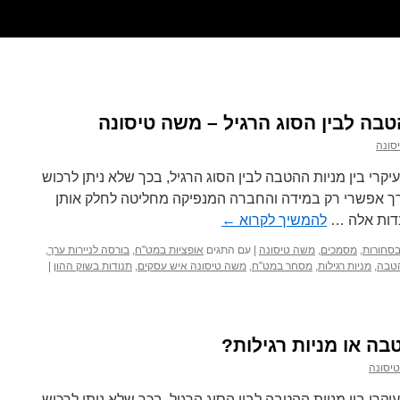
טבה לבין הסוג הרגיל – משה טיסונה
סונה
קרי בין מניות ההטבה לבין הסוג הרגיל, בכך שלא ניתן לרכוש
 ערך אפשרי רק במידה והחברה המנפיקה מחליטה לחלק אותן
בדות אלה …
להמשיך לקרוא
←
סחורות
,
מסמכים
,
משה טיסונה
|
עם התגים
אופציות במט"ח
,
בורסה לניירות ערך
,
הטבה
,
מניות רגילות
,
מסחר במט"ח
,
משה טיסונה איש עסקים
,
תנודות בשוק ההון
|
בה או מניות רגילות?
יסונה
יקרי בין מניות ההטבה לבין הסוג הרגיל, בכך שלא ניתן לרכוש