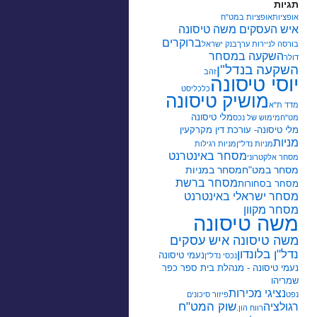
תגיות
אופציות
אופציות במט"ח
איש העסקים משה טיסונה
ברוקרים
בורסה לניירות ערך
בנק ישראל
השקעה במסחר
דולר
השקעה בנדל"ן
זהב
יוסי טיסונה
כלכליסט
מושיק טיסונה
מדד ת"א
מלי טיסונה
מט"ח
מימוש של נכס
מלי טיסונה- עורכת דין מקרקעין
מניות
מניות נדל"ן
מניות רגילות
מסחר באינטרנט
מסחר אלקטרוני
מסחר במט"ח
מסחר במניות
מסחר ברשת
מסחר בסחורות
מסחר ישראלי באינטרנט
מסחר מקוון
משה טיסונה
משה טיסונה איש עסקים
נדל"ן בלונדון
נעמי טיסונה
נכסי נדל"ן
נעמי טיסונה - מנהלת בית ספר כפר
שמריהו
נציגי מכירות
נפט
פיזור סיכונים
שוק המט"ח
רגולציה
רווח הון.