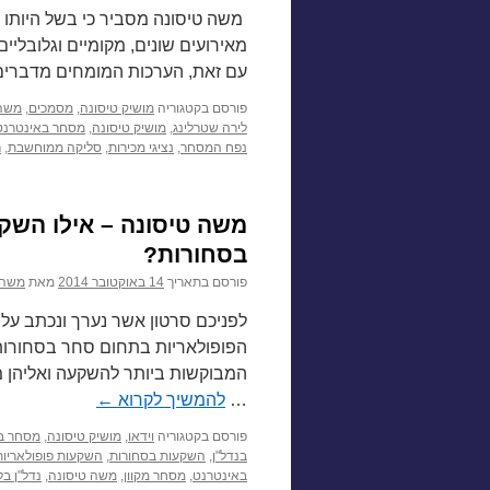
משה טיסונה מסביר כי בשל היותו
מאירועים שונים, מקומיים וגלובליי
עם זאת, הערכות המומחים מדברים 
פורסם בקטגוריה
מושיק טיסונה
,
מסמכים
,
משה 
לירה שטרלינג
,
מושיק טיסונה
,
מסחר באינטרנט
נפח המסחר
,
נציגי מכירות
,
סליקה ממוחשבת
,
ר
משה טיסונה – אילו השק
בסחורות?
פורסם בתאריך
14 באוקטובר 2014
מאת
משה 
לפניכם סרטון אשר נערך ונכתב על 
הפופולאריות בתחום סחר בסחורות. 
המבוקשות ביותר להשקעה ואליהן מ
…
להמשיך לקרוא
←
פורסם בקטגוריה
וידאו
,
מושיק טיסונה
,
מסחר ב
בנדל"ן
,
השקעות בסחורות
,
השקעות פופולאריות
באינטרנט
,
מסחר מקוון
,
משה טיסונה
,
נדל"ן בל