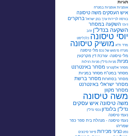
תגיות
אופציות
אופציות במט"ח
איש העסקים משה טיסונה
ברוקרים
בורסה לניירות ערך
בנק ישראל
השקעה במסחר
דולר
השקעה בנדל"ן
זהב
יוסי טיסונה
כלכליסט
מושיק טיסונה
מדד ת"א
מלי טיסונה
מט"ח
מימוש של נכס
מלי טיסונה- עורכת דין מקרקעין
מניות
מניות נדל"ן
מניות רגילות
מסחר באינטרנט
מסחר אלקטרוני
מסחר במט"ח
מסחר במניות
מסחר ברשת
מסחר בסחורות
מסחר ישראלי באינטרנט
מסחר מקוון
משה טיסונה
משה טיסונה איש עסקים
נדל"ן בלונדון
נכסי נדל"ן
נעמי טיסונה
נעמי טיסונה - מנהלת בית ספר כפר
שמריהו
נציגי מכירות
נפט
פיזור סיכונים