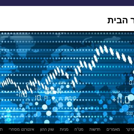
 הבית
רקר
מאמרים
חדשות
מט”ח
מניות
שוק ההון
אינטרנט מסחרי
תמ