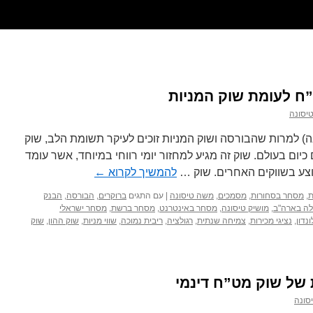
ח לעומת שוק המניות
יסונה
נה) למרות שהבורסה ושוק המניות זוכים לעיקר תשומת הלב, שוק
יום בעולם. שוק זה מגיע למחזור יומי רווחי במיוחד, אשר עומד
להמשיך לקרוא
←
ת
,
מסחר בסחורות
,
מסמכים
,
משה טיסונה
|
עם התגים
ברוקרים
,
הבורסה
,
הבנק
לה בארה"ב
,
מושיק טיסונה
,
מסחר באינטרנט
,
מסחר ברשת
,
מסחר ישראלי
ונדון
,
נציגי מכירות
,
צמיחה שנתית
,
רגולציה
,
ריבית נמוכה
,
שווי מניות
,
שוק ההון
,
שוק
של שוק מט”ח דינמי
סונה