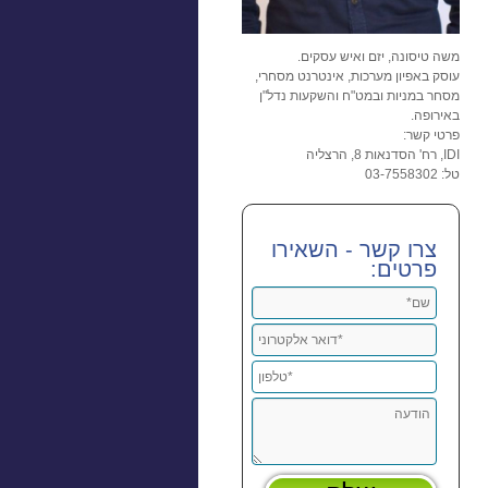
משה טיסונה, יזם ואיש עסקים.
עוסק באפיון מערכות, אינטרנט מסחרי,
מסחר במניות ובמט"ח והשקעות נדל"ן
באירופה.
פרטי קשר:
IDI, רח' הסדנאות 8, הרצליה
טל: 03-7558302
צרו קשר - השאירו
פרטים: