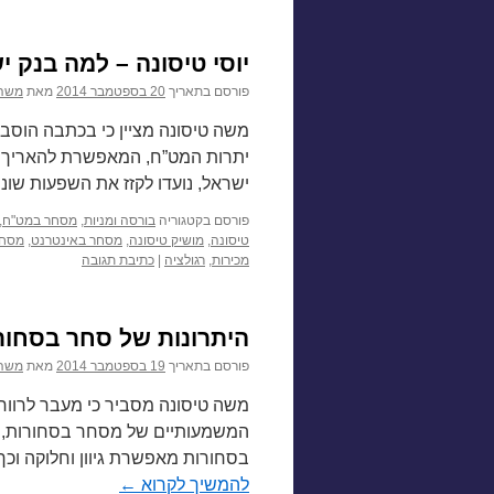
יוסי טיסונה – למה בנק 
פורסם בתאריך
20 בספטמבר 2014
מאת
משה 
משה טיסונה מציין כי בכתבה הוסבר
יתרות המט”ח, המאפשרת להאריך את 
ישראל, נועדו לקזז את השפעות שונ
פורסם בקטגוריה
בורסה ומניות
,
מסחר במט"ח
,
טיסונה
,
מושיק טיסונה
,
מסחר באינטרנט
,
מסחר
מכירות
,
רגולציה
|
כתיבת תגובה
היתרונות של סחר בסחור
פורסם בתאריך
19 בספטמבר 2014
מאת
משה 
משה טיסונה מסביר כי מעבר לרווחי
המשמעותיים של מסחר בסחורות, ה
בסחורות מאפשרת גיוון וחלוקה וכך 
להמשיך לקרוא
←