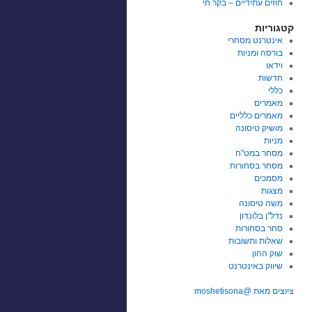
חוזים עתידיים – בקר חי
קטגוריות
אינטרנט מסחרי
בורסה ומניות
וידאו
חדשות
כללי
מאמרים
מאמרים כלליים
מושיק טיסונה
מניות
מסחר במט"ח
מסחר בסחורות
מסמכים
מצגות
משה טיסונה
נדל"ן בלונדון
סחר בסחורות
שאלות ותשובות
שוק ההון
שיווק באינטרנט
ציוצים מאת @moshetisona