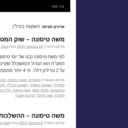
לתוכן
צרו קשר:
השקעה בנדל”ן
ארכיון תגיות:
משה טיסונה – שוק המט”
פורסם בתאריך
10 בנובמבר 2014
מאת
משה ט
לפי משה טיסונה (בנו של יוסי טיסו
המט”ח הוא הגדול והמשוכלל שקיים כ
על 2 טריליון דולר, פי 4 יותר מהממוצע בשווקים האחרים. שוק …
פורסם בקטגוריה
מאמרים
,
מושיק טיסונה
,
מניו
הפדרלי
,
השקעה במסחר
,
השקעה בנדל"ן
,
כלכ
באינטרנט
,
מסחר מקוון
,
משה טיסונה
,
נדל"ן בל
המט"ח
,
שער הדולר
|
כתיבת תגובה
משה טיסונה – ההשלכות 
פורסם בתאריך
8 בנובמבר 2014
מאת
משה טי