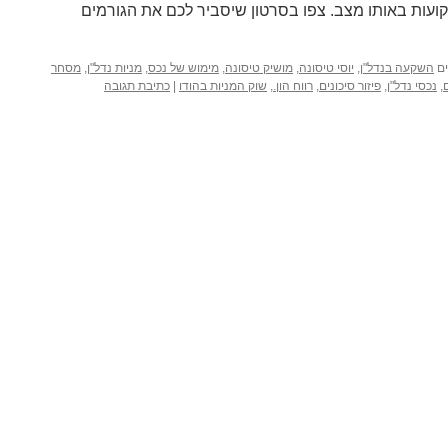
ועות באותו מצב. צפו בסרטון שיסביר לכם את הגורמים
ם
השקעה בנדל"ן
,
יוסי טיסונה
,
מושיק טיסונה
,
מימוש של נכס
,
מניות נדל"ן
,
מסחר
,
נכסי נדל"ן
,
פיזור סיכונים
,
רווח הון.
,
שוק המניות בהודו
|
כתיבת תגובה