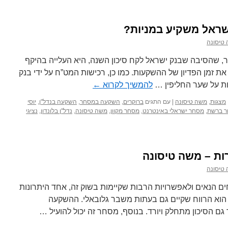
ישראל משקיע במניות?
טיסונה
, שהסיבה שבנק ישראל לקח סיכון השנה, היא העלייה בהיקף
זמן הפדיון של ההשקעות. כמו כן, רכישות המט”ח על ידי בנק
ות על שער החליפין …
להמשיך לקרוא
←
מצגות
,
משה טיסונה
|
עם התגים
ברוקרים
,
השקעה במסחר
,
השקעה בנדל"ן
,
יוסי
 ברשת
,
מסחר ישראלי באינטרנט
,
מסחר מקוון
,
משה טיסונה
,
נדל"ן בלונדון
,
נציגי
ות – משה טיסונה
טיסונה
ם הנאים ולאפשרויות הרבות שקיימות בשוק זה, אחד היתרונות
וא הרווח שקיים גם בעתות משבר גלובאלי. ההשקעה
גם הסיכון מתחלק ויורד. בנוסף, מסחר זה יכול להועיל …