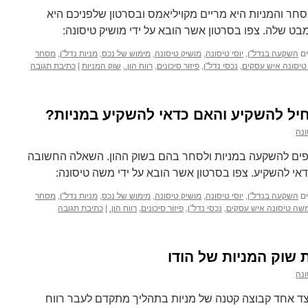
 והמניות היא מריים מקויליאמס ובסרטון שלפניכם היא
ט שלה. צפו בסרטון אשר הובא על ידי מושיק טיסונה:
ם
השקעה בנדל"ן
,
יוסי טיסונה
,
מושיק טיסונה
,
מימוש של נכס
,
מניות נדל"ן
,
מסחר
יסונה איש עסקים
,
נכסי נדל"ן
,
פיזור סיכונים
,
רווח הון.
,
שוק המניות
|
כתיבת תגובה
יל להשקיע והאם כדאי להשקיע במניות?
נה
יפים להשקעה במניות ולסחר בהם בשוק ההון. השאלה החשובה
י להשקיע. צפו בסרטון אשר הובא על ידי משה טיסונה:
ם
השקעה בנדל"ן
,
יוסי טיסונה
,
מושיק טיסונה
,
מימוש של נכס
,
מניות נדל"ן
,
מסחר
שה טיסונה איש עסקים
,
נכסי נדל"ן
,
פיזור סיכונים
,
רווח הון.
|
כתיבת תגובה
 שוק המניות של הודו
נה
מצד אחד קבוצה קטנה של מניות בתהליך מתקדם לעבר רווח