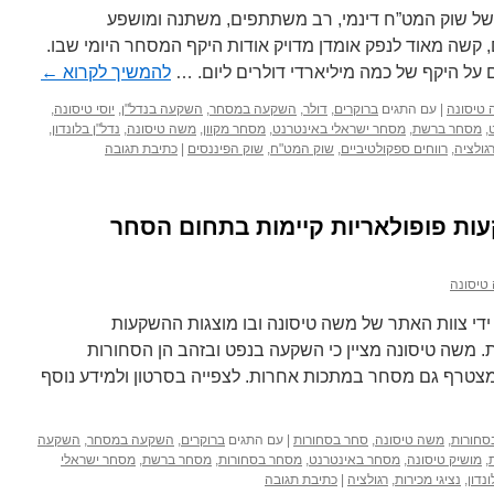
 של שוק המט”ח דינמי, רב משתתפים, משתנה ומושפע
ם, קשה מאוד לנפק אומדן מדויק אודות היקף המסחר היומי שבו.
על היקף של כמה מיליארדי דולרים ליום. …
להמשיך לקרוא
←
טיסונה
|
עם התגים
ברוקרים
,
דולר
,
השקעה במסחר
,
השקעה בנדל"ן
,
יוסי טיסונה
,
,
מסחר ברשת
,
מסחר ישראלי באינטרנט
,
מסחר מקוון
,
משה טיסונה
,
נדל"ן בלונדון
,
גולציה
,
רווחים ספקולטיביים
,
שוק המט"ח
,
שוק הפיננסים
|
כתיבת תגובה
עות פופולאריות קיימות בתחום הסחר
טיסונה
ידי צוות האתר של משה טיסונה ובו מוצגות ההשקעות
משה טיסונה מציין כי השקעה בנפט ובזהב הן הסחורות
צטרף גם מסחר במתכות אחרות. לצפייה בסרטון ולמידע נוסף
סחורות
,
משה טיסונה
,
סחר בסחורות
|
עם התגים
ברוקרים
,
השקעה במסחר
,
השקעה
,
מושיק טיסונה
,
מסחר באינטרנט
,
מסחר בסחורות
,
מסחר ברשת
,
מסחר ישראלי
ונדון
,
נציגי מכירות
,
רגולציה
|
כתיבת תגובה