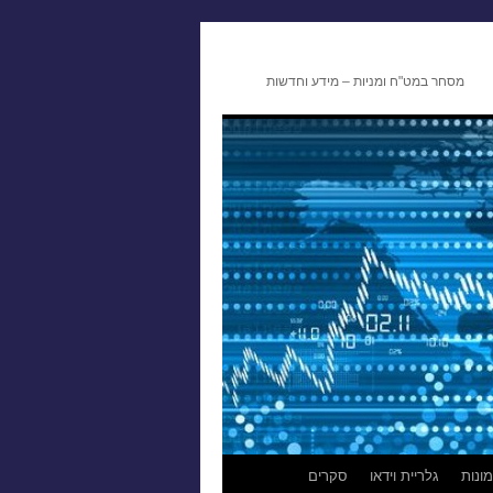
מסחר במט"ח ומניות – מידע וחדשות
ונות
גלריית וידאו
סקרים